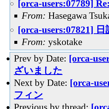
[orca-users:077
From:
Hasegawa Tsuk
[orca-users:07
From:
yskotake
Prev by Date:
[orca-u
ざいました
Next by Date:
[orca-u
フィン
Previous by thread:
[or