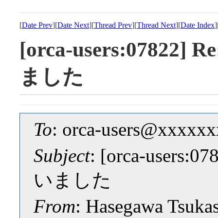
[
Date Prev
][
Date Next
][
Thread Prev
][
Thread Next
][
Date Index
]
[orca-users:078
ました
To
: orca-users@xxxxx
Subject
: [orca-use
いました
From
: Hasegawa Tsuk