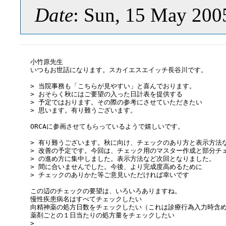
Date
: Sun, 15 May 200
小竹原先生

いつもお世話になります。スカイエスエイッチ長谷川です。

> 当院事務も「こちらが見やすい」と喜んでおります。

> おそらく秋にはご要望の入った日計表を提供する

> 予定ではおります。その際の参考にさせていただきたい

> 思います。有り難うございます。

ORCAに参画させてもらっているようで嬉しいです。

> 有り難うございます。秋に向け、チェックのあり方と表示方法な
> 改善の予定です。今回は、チェック用のマスター作成と部分チェ
> の進め方に集中しました。表示方法など次回となりました。

> 間に合いませんでした。今後、より完成度高めるために

> チェックのありかた等ご意見いただければ幸いです

この辺のチェックの要望は、いろいろありますね。

慢性疾患病名はすべてチェックしたい

向精神薬の処方日数をチェックしたい（これは診療行為入力時含め
薬剤ごとの１日当たりの処方量をチェックしたい

>  
