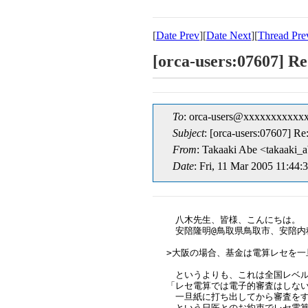
[
Date Prev
][
Date Next
][
Thread Pre
[orca-users:07
To
: orca-users@xxxxxxxxxxx
Subject
: [orca-users:0
From
: Takaaki Abe <takaak
Date
: Fri, 11 Mar 2005 11:44:
　八木先生、皆様、こんにちは。

　安陪隆明@鳥取県鳥取市、安陪内
>大阪の場合、基金は電算レセを一
　というよりも、これは全国レベル
「レセ電算では電子的審査はしない
　一旦紙に打ち出してから審査をす
　という日医とのお約束でレセ電算