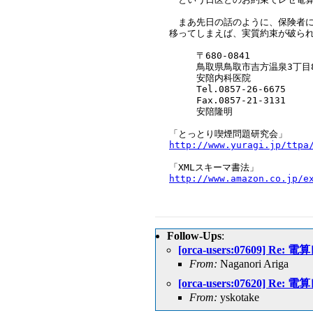
　まあ先日の話のように、保険者に
移ってしまえば、実質約束が破られ
　　　〒680-0841

　　　鳥取県鳥取市吉方温泉3丁目81
　　　安陪内科医院

　　　Tel.0857-26-6675

　　　Fax.0857-21-3131

　　　安陪隆明

http://www.yuragi.jp/ttpa
http://www.amazon.co.jp/e
Follow-Ups
:
[orca-users:07609]
From:
Naganori Ariga
[orca-users:07620]
From:
yskotake