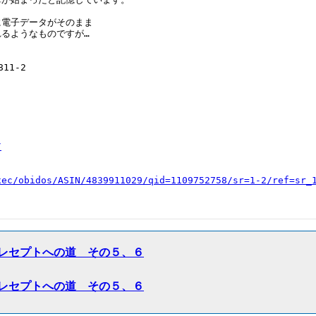
電子データがそのまま

るようなものですが…

1-2

/
xec/obidos/ASIN/4839911029/qid=1109752758/sr=1-2/ref=sr_
 Re: 電算レセプトへの道 その５、６
 Re: 電算レセプトへの道 その５、６