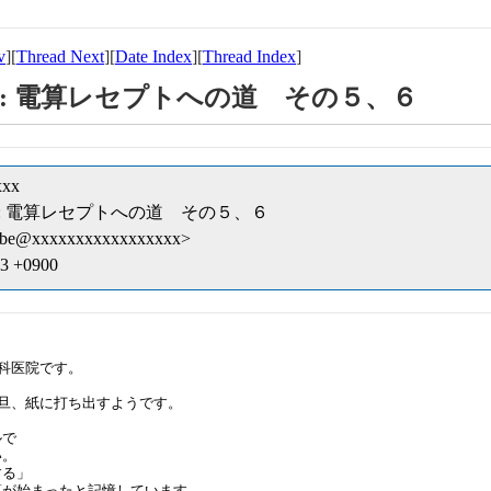
v
][
Thread Next
][
Date Index
][
Thread Index
]
607] Re: 電算レセプトへの道 その５、６
xxx
7607] Re: 電算レセプトへの道 その５、６
i_abe@xxxxxxxxxxxxxxxxx>
33 +0900
科医院です。

旦、紙に打ち出すようです。

で

。

る」

が始まったと記憶しています。
