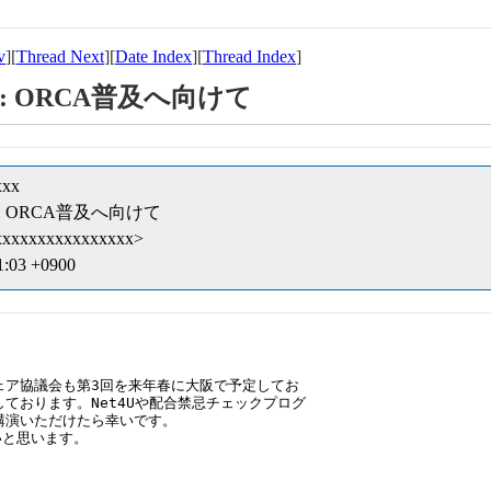
v
][
Thread Next
][
Date Index
][
Thread Index
]
4] Re: ORCA普及へ向けて
xxx
44] Re: ORCA普及へ向けて
@xxxxxxxxxxxxxxxx>
1:03 +0900
ェア協議会も第3回を来年春に大阪で予定してお

ております。Net4Uや配合禁忌チェックプログ

講演いただけたら幸いです。

と思います。
