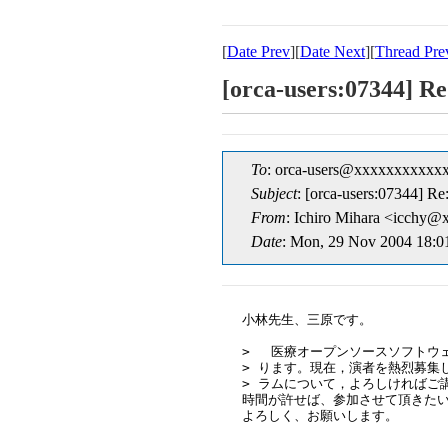
[
Date Prev
][
Date Next
][
Thread Pre
[orca-users:0734
To
: orca-users@xxxxxxxxxxx
Subject
: [orca-users:073
From
: Ichiro Mihara <icchy
Date
: Mon, 29 Nov 2004 18:0
小林先生、三原です。

> 　医療オープンソースソフトウ
> ります。現在，演者を熱烈募集し
> ラムについて，よろしければご
時間が許せば、参加させて頂きたい
よろしく、お願いします。
