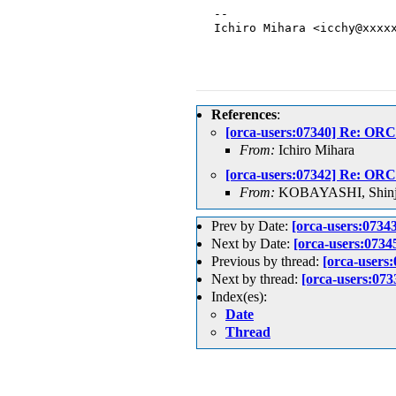
-- 

Ichiro Mihara <icchy@xxxxx
References
:
[orca-users:07340] Re
From:
Ichiro Mihara
[orca-users:07342] Re
From:
KOBAYASHI, Shinj
Prev by Date:
[orca-users:
Next by Date:
[orca-users:07
Previous by thread:
[orca-use
Next by thread:
[orca-users
Index(es):
Date
Thread