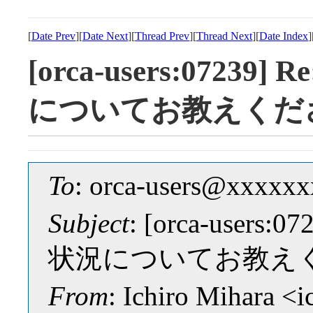
[
Date Prev
][
Date Next
][
Thread Prev
][
Thread Next
][
Date Index
]
[orca-users:072
についてお教えくだ
To
: orca-users@xxxxx
Subject
: [orca-user
状況についてお教え
From
: Ichiro Mihara