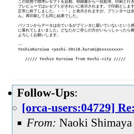
この状態で標準レセプトを起動、明細書から一括処理、印刷と行き
プレビューではレセプトがきれいに表示されます。で印刷とします
正常に終了しました。・・・』と表示されますが、プリンターは全
ん。再印刷しても同じ結果でした。

パソコンからデータは出ているがプリンタに届いていないという感
に暮れてしまいました。どなたかご存じの方がいらっしゃったら教
よろしくお願いします。

-- 

YoshioKuroiwa <yoshi-39s10.kurumi@xxxxxxxxx>

   ///// Yoshio Kuroiwa from Kochi-city /////

Follow-Ups
:
[orca-users:0472
From:
Naoki Shimaya