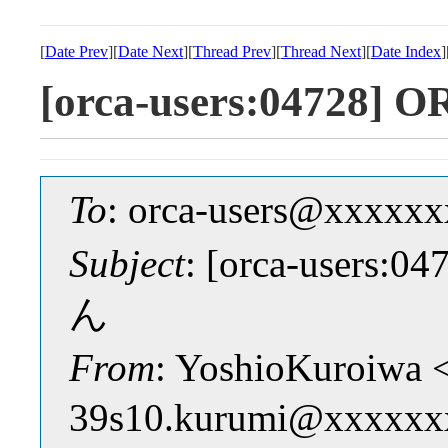
[
Date Prev
][
Date Next
][
Thread Prev
][
Thread Next
][
Date Index
]
[orca-users:047
To
: orca-users@xxxxx
Subject
: [orca-user
ん
From
: YoshioKuroiwa 
39s10.kurumi@xxxxxx