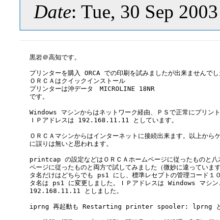
Date
: Tue, 30 Sep 200
黒岩＠高知です。

プリンターを購入 ORCA での印刷を試みましたが出来ませんでし
ＯＲＣＡはクイックインストール

プリンターは沖データ　MICROLINE 18NR

です。

Windows マシンからはネットワーク経由、ＰＳで正常にプリント
ＩＰアドレスは 192.168.11.11 としています。

ＯＲＣＡマシンからはインターネットに接続出来ます。以上からケ
に誤りは無いと思われます。

printcap の設定などはＯＲＣＡホームページに従ったものと八
ページに従ったものと両方で試してみました（微妙に違っています
タ名だけはどちらでも ps1 にし、標準レセプトの管理コード１０
タ名は ps1 に変更しました。ＩＰアドレスは Windows マシン
192.168.11.11 としました。

iprng 再起動も Restarting printer spooler: lpr