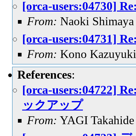
[orca-users:0473
From:
Naoki Shimaya
[orca-users:0473
From:
Kono Kazuyuk
References
:
[orca-users:0472
ックアップ
From:
YAGI Takahide