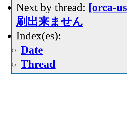
Next by thread:
[orca-
刷出来ません
Index(es):
Date
Thread