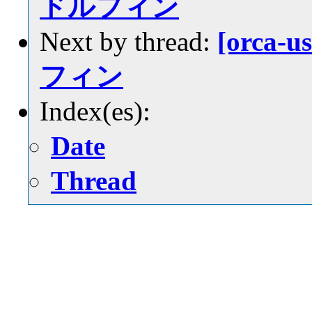
ドルフィン
Next by thread:
[orca-
フィン
Index(es):
Date
Thread