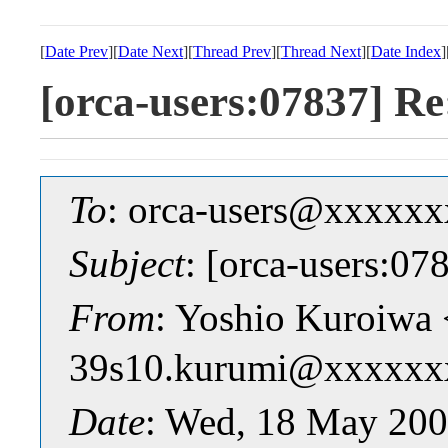
[
Date Prev
][
Date Next
][
Thread Prev
][
Thread Next
][
Date Index
]
[orca-users:0783
To
: orca-users@xxxxx
Subject
: [orca-user
From
: Yoshio Kuroiwa 
39s10.kurumi@xxxxxx
Date
: Wed, 18 May 200