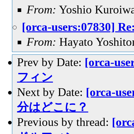
From:
Yoshio Kuroiw
[orca-users:0783
From:
Hayato Yoshito
Prev by Date:
[orca-u
フィン
Next by Date:
[orca-u
分はどこに？
Previous by thread:
[or