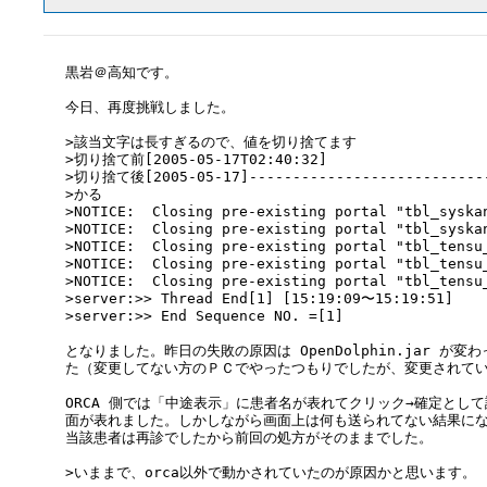
黒岩＠高知です。

今日、再度挑戦しました。

>該当文字は長すぎるので、値を切り捨てます

>切り捨て前[2005-05-17T02:40:32]

>切り捨て後[2005-05-17]------------------------
>かる

>NOTICE:  Closing pre-existing portal "tbl_syskan
>NOTICE:  Closing pre-existing portal "tbl_syskan
>NOTICE:  Closing pre-existing portal "tbl_tensu_
>NOTICE:  Closing pre-existing portal "tbl_tensu_
>NOTICE:  Closing pre-existing portal "tbl_tensu_
>server:>> Thread End[1] [15:19:09〜15:19:51]

>server:>> End Sequence NO. =[1]

となりました。昨日の失敗の原因は OpenDolphin.jar が変
た（変更してない方のＰＣでやったつもりでしたが、変更されてい
ORCA 側では「中途表示」に患者名が表れてクリック→確定として
面が表れました。しかしながら画面上は何も送られてない結果にな
当該患者は再診でしたから前回の処方がそのままでした。

>いままで、orca以外で動かされていたのが原因かと思います。
