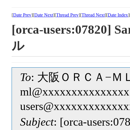
[
Date Prev
][
Date Next
][
Thread Prev
][
Thread Next
][
Date Index
]
[orca-users:078
ル
To
: 大阪ＯＲＣＡ−ＭＬ <
ml@xxxxxxxxxxxxxxx>
users@xxxxxxxxxxxxx
Subject
: [orca-user