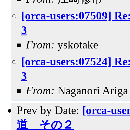
[orca-users:075
3
From:
yskotake
[orca-users:075
3
From:
Naganori Ariga
Prev by Date:
[orca-
道 その２