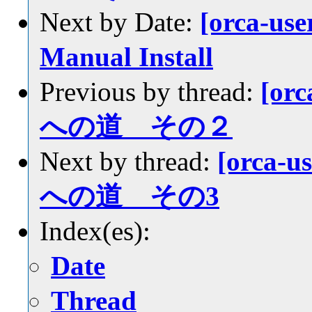
Next by Date:
[orca-use
Manual Install
Previous by thread:
[or
への道 その２
Next by thread:
[orca-
への道 その3
Index(es):
Date
Thread