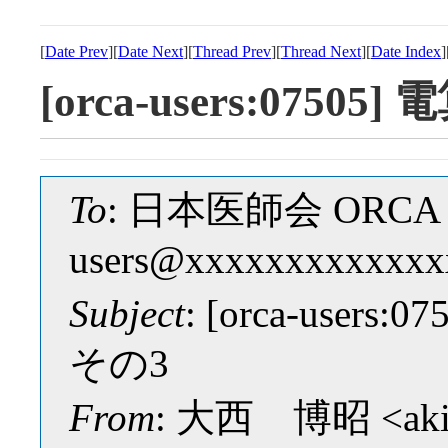
[
Date Prev
][
Date Next
][
Thread Prev
][
Thread Next
][
Date Index
]
[orca-users:07
To
: 日本医師会 ORCA M
users@xxxxxxxxxxxxx
Subject
: [orca-us
その3
From
: 大西 博昭 <akic