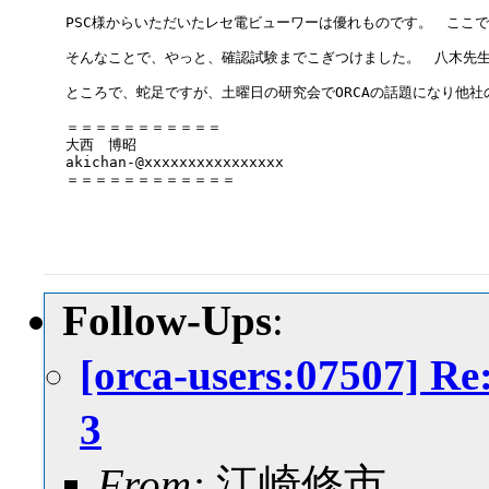
PSC様からいただいたレセ電ビューワーは優れものです。　ここ
そんなことで、やっと、確認試験までこぎつけました。　八木先生
ところで、蛇足ですが、土曜日の研究会でORCAの話題になり他
＝＝＝＝＝＝＝＝＝＝＝

大西　博昭

akichan-@xxxxxxxxxxxxxxxx

＝＝＝＝＝＝＝＝＝＝＝＝

Follow-Ups
:
[orca-users:075
3
From:
江崎修市