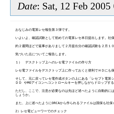
Date
: Sat, 12 Feb 2005
おなじみの電算レセ報告第３弾です。

いよいよ、確認試験として初めての電算レセ本日提出します。社保
約２週間ほどで返事がありまして２月提出分の確認試験を２月１０
気づいた点についてご報告します。

１）　デスクトップ上へのレセ電ファイルの作り方

レセ電ファイルをデスクトップ上に作っておくと便利でＨＤにも保存
そして、元に戻ってレセ電作成ボタンの上にある「レセプト電算シス
ＤＤ やMOアイコンへコントロールキーを押しながらドロップす
ただし、ここで、注意が必要なのは先ほど述べたように自動的には
しょうか。　

また、上に述べたようにORCAから作られるファイルは国保も社保
2）レセ電ビューワーでのチェック
