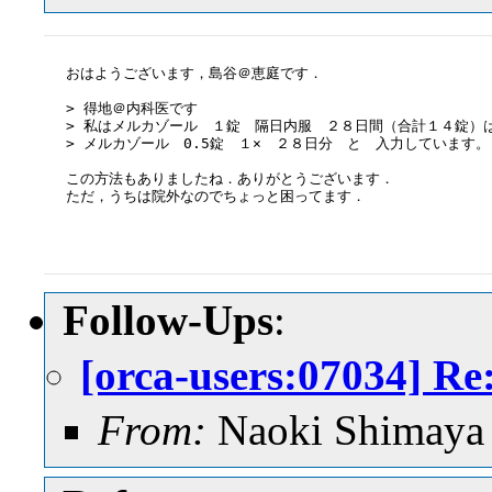
おはようございます，島谷＠恵庭です．

> 得地＠内科医です

> 私はメルカゾール　１錠　隔日内服　２８日間（合計１４錠）は
> メルカゾール　0.5錠　１×　２８日分　と　入力しています。

この方法もありましたね．ありがとうございます．

ただ，うちは院外なのでちょっと困ってます．

Follow-Ups
:
[orca-users:0703
From:
Naoki Shimaya