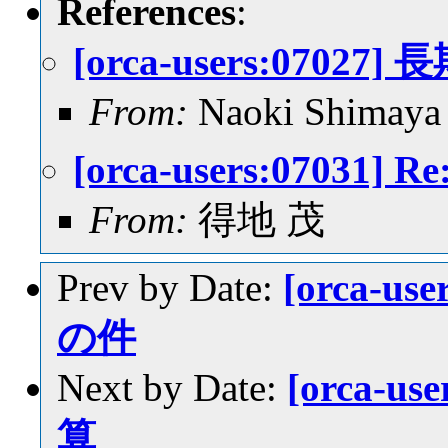
References
:
[orca-users:0702
From:
Naoki Shimaya
[orca-users:0703
From:
得地 茂
Prev by Date:
[orca-u
の件
Next by Date:
[orca-u
算