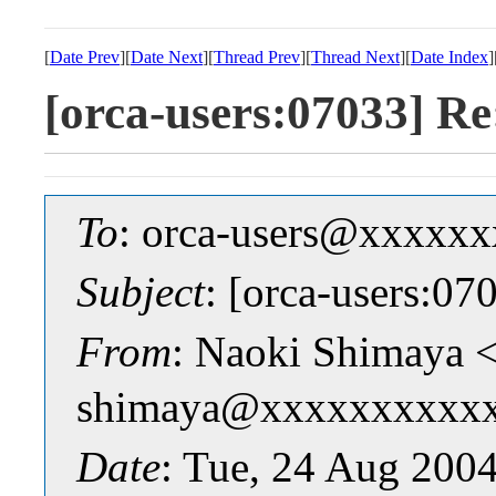
[
Date Prev
][
Date Next
][
Thread Prev
][
Thread Next
][
Date Index
]
[orca-users:0703
To
: orca-users@xxxxx
Subject
: [orca-user
From
: Naoki Shimaya 
shimaya@xxxxxxxxxx
Date
: Tue, 24 Aug 200