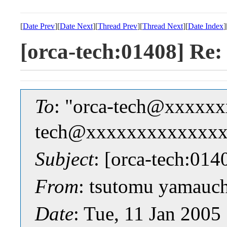
[
Date Prev
][
Date Next
][
Thread Prev
][
Thread Next
][
Date Index
]
[orca-tech:01408] Re
To
: "orca-tech@xxxxxx
tech@xxxxxxxxxxxxx
Subject
: [orca-tech:01
From
: tsutomu yamau
Date
: Tue, 11 Jan 2005