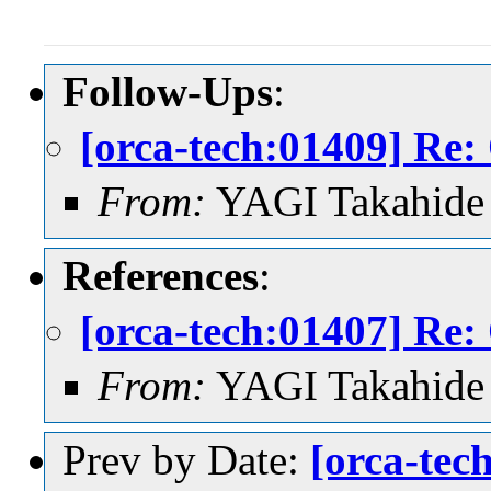
Follow-Ups
:
[orca-tech:01409] Re
From:
YAGI Takahide
References
:
[orca-tech:01407] Re
From:
YAGI Takahide
Prev by Date:
[orca-tec