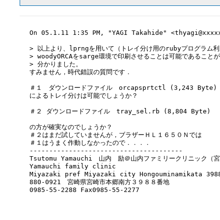
On 05.1.11 1:35 PM, "YAGI Takahide" <thyagi@xxx
> 以上より、lprngを用いて（トレイ分け用のrubyプログラム利
> woodyORCAをsarge環境で印刷させることは可能であることが

> 分かりました。

すみません，時代錯誤の質問です．

＃１　ダウンロードファイル　orcapsprtctl (3,243 Byte)

によるトレイ分けは可能でしょうか？

＃２ ダウンロードファイル　tray_sel.rb (8,804 Byte)

の方が確実なのでしょうか？

＃２はまだ試していませんが，ブラザーＨＬ１６５０Ｎでは

＃１はうまく作動しなかったので．．．．

---------------------------------------

Tsutomu Yamauchi　山内　励＠山内ファミリークリニック（宮
Yamauchi family clinic

Miyazaki pref Miyazaki city Hongouminamikata 3988
880-0921　宮崎県宮崎市本郷南方３９８８番地

0985-55-2288 Fax0985-55-2277
