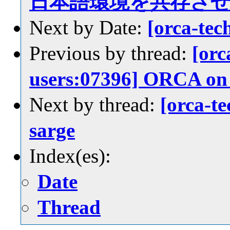
日本語環境を共存さ
Next by Date:
[orca-te
Previous by thread:
[orc
users:07396] ORCA on
Next by thread:
[orca-t
sarge
Index(es):
Date
Thread