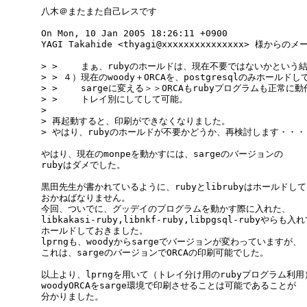
八木＠またまた自己レスです

On Mon, 10 Jan 2005 18:26:11 +0900

YAGI Takahide <thyagi@xxxxxxxxxxxxxxx> 様からのメ
> > 　　まぁ、rubyのホールドは、現在不要ではないかという結
> > ４）現在のwoody＋ORCAを、postgresqlのみホールドしてa
> > 　　sargeに変える＞＞ORCAもrubyプログラムも正常に動
> > 　　トレイ別にしてして可能。

> 

> 再起動すると、印刷ができなくなりました。

> やはり、rubyのホールドが不要かどうか、再検討します・・・
やはり、現在のmonpeを動かすには、sargeのバージョンの

rubyはダメでした。

黒田先生が書かれているように、rubyとlibrubyはホールドして

おかねばなりません。

今回、ついでに、グッデイのプログラムを動かす際に入れた、

libkakasi-ruby,libnkf-ruby,libpgsql-rubyやらも入れ
ホールドしておきました。

lprngも、woodyからsargeでバージョンが変わっていますが、

これは、sargeのバージョンでORCAの印刷可能でした。

以上より、lprngを用いて（トレイ分け用のrubyプログラム利用）
woodyORCAをsarge環境で印刷させることは可能であることが

分かりました。
