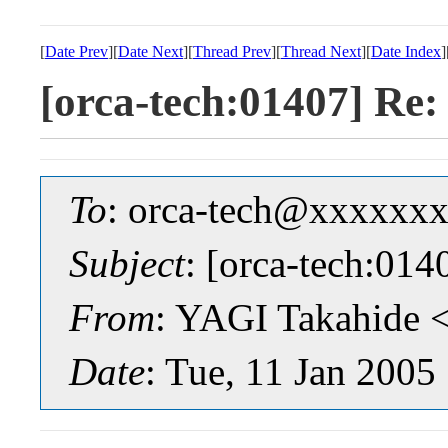
[
Date Prev
][
Date Next
][
Thread Prev
][
Thread Next
][
Date Index
]
[orca-tech:01407] Re
To
: orca-tech@xxxxxx
Subject
: [orca-tech:01
From
: YAGI Takahide
Date
: Tue, 11 Jan 2005