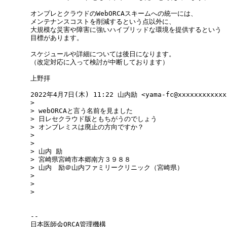
オンプレとクラウドのWebORCAスキームへの統一には、

メンテナンスコストを削減するという点以外に、

大規模な災害や障害に強いハイブリッドな環境を提供するという

目標があります。

スケジュールや詳細については後日になります。

（改定対応に入って検討が中断しております）

上野拝

2022年4月7日(木) 11:22 山内励 <yama-fc@xxxxxxxxxxxxx
>

> webORCAと言う名前を見ました

> 日レセクラウド版ともちがうのでしょう

> オンブレミスは廃止の方向ですか？

>

>

> 山内 励

> 宮崎県宮崎市本郷南方３９８８

> 山内　励＠山内ファミリークリニック（宮崎県）

>

>

>

-- 

日本医師会ORCA管理機構
