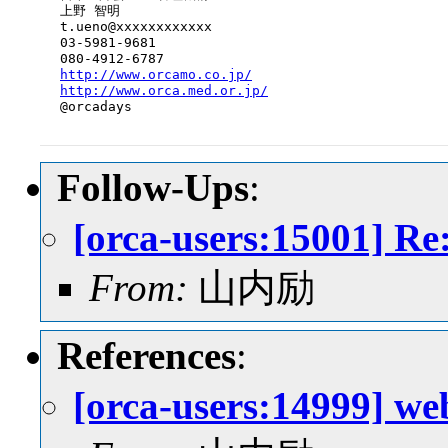
上野 智明

t.ueno@xxxxxxxxxxxx

03-5981-9681

http://www.orcamo.co.jp/
http://www.orca.med.or.jp/
Follow-Ups
:
[orca-users:15001] 
From:
山内励
References
:
[orca-users:14999] 