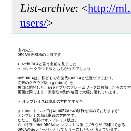
List-archive
: <
http://ml
users/
>
山内先生

ORCA管理機構の上野です

> webORCAと言う名前を見ました

> 日レセクラウド版ともちがうのでしょう

WebORCAは、私どもで次世代のORCAと位置づけており、

従来のクラウド版（ginbee）を

独自に開発した、Webアプリのフレームワークに移植したものです
画面は同じまま、安定性や動作速度で大幅に優れています。

> オンブレミスは廃止の方向ですか？

ginbee についてはWebORCAへの移行を進めておりますが

オンプレミス版は継続の方向です。

ただし、現状のオンプレミス版は、

近い将来、WebORCAのオンプレミス版（ブラウザで利用できる

ORCAのWebサーバ）としてリリースしたいと考えています。
