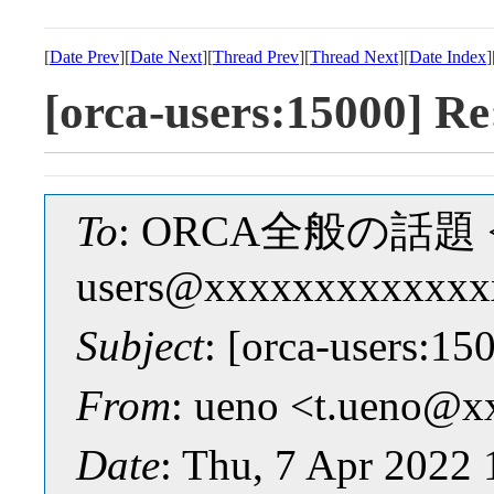
[
Date Prev
][
Date Next
][
Thread Prev
][
Thread Next
][
Date Index
]
[orca-users:15000] 
To
: ORCA全般の話題 <o
users@xxxxxxxxxxxxx
Subject
: [orca-users:
From
: ueno <t.ueno@
Date
: Thu, 7 Apr 2022