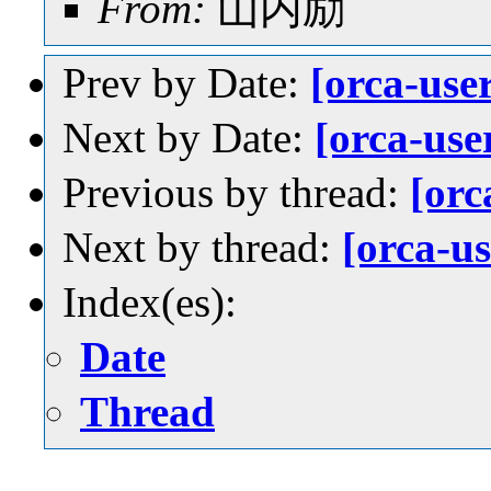
From:
山内励
Prev by Date:
[orca-us
Next by Date:
[orca-us
Previous by thread:
[or
Next by thread:
[orca-u
Index(es):
Date
Thread