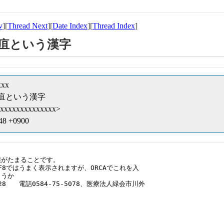
v
][
Thread Next
][
Date Index
][
Thread Index
]
62] 瘭疽という漢字
xxx
62] 瘭疽という漢字
xxxxxxxxxxxxx>
:48 +0900
がたまることです。

TF8ではうまく表示されますが、ORCAでこれを入

うか

28　　電話0584-75-5078、医療法人緑会市川外
