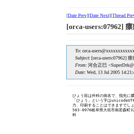
[
Date Prev
][
Date Next
][
Thread Pre
[orca-users:079
To
: orca-users@xxxxxxxxxxx
Subject
: [orca-users:079
From
: 河合正巳 <SuperDrk@x
Date
: Wed, 13 Jul 2005 14:21
ひょう疽は外科の病名で、指先に膿
「ひょう」という字はunicodeU
力、印刷することはできますでしょ
503-0976岐阜県大垣市南若森町3
科
