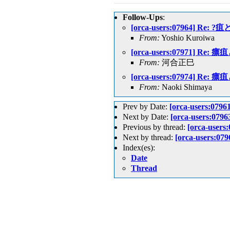
Follow-Ups
:
[orca-users:07964] Re:
From:
Yoshio Kuroiwa
[orca-users:07971] Re
From:
河合正巳
[orca-users:07974] Re
From:
Naoki Shimaya
Prev by Date:
[orca-users:
Next by Date:
[orca-users:
Previous by thread:
[orca-us
Next by thread:
[orca-users:
Index(es):
Date
Thread