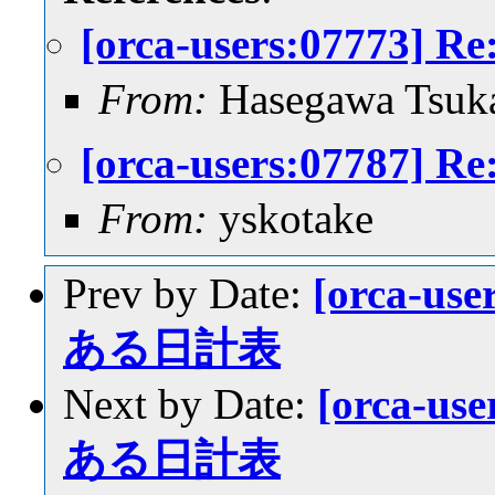
[orca-users:077
From:
Hasegawa Tsuk
[orca-users:077
From:
yskotake
Prev by Date:
[orca-u
ある日計表
Next by Date:
[orca-u
ある日計表