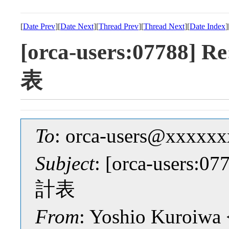
[
Date Prev
][
Date Next
][
Thread Prev
][
Thread Next
][
Date Index
]
[orca-users:077
表
To
: orca-users@xxxxx
Subject
: [orca-use
計表
From
: Yoshio Kuroiwa 