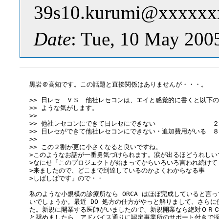
39s10.kurumi@xxxxxx
Date
: Tue, 10 May 200
黒岩＠高知です。この話題と直接関係はありませんが・・・。

>> 日レセ　ＶＳ　他社レセコンは、エイと感覚的に書くと以下の

>> ような気がします。

>> 

>> 他社レセコンにできて日レセにできない　　　　　　　　　２
>> 日レセができて他社レセコンにできない・追加費用がいる　８
>> 

>> この２割が更に小さくなると良いですね。

>このようなお話が一番勇気づけられます。涙が出るほどうれしいで
>なにせ「このプロジェクトが始まってからいろいろ言われ続けて

>来ましたので、どこまで到達しているのかよくわからなる事

>しばしばです」ので・・

私のような小規模の診療所なら ORCA はほぼ完成していると言っ
いでしょうか。最近 DO 処方の仕方がやっと解りまして、さらに
た。新規に開業する医師がいましたので、新規開業なら絶対ＯＲＣ
と奨めましたら、アドバイス通りに認定事業所のサポート付きで採