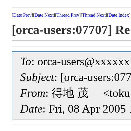
[
Date Prev
][
Date Next
][
Thread Prev
][
Thread Next
][
Date Index
]
[orca-users:07707
To
: orca-users@xxxxx
Subject
: [orca-users
From
: 得地 茂 <toku1
Date
: Fri, 08 Apr 2005