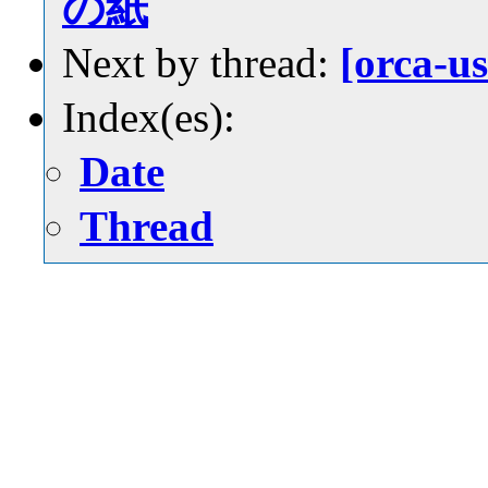
の紙
Next by thread:
[orca-
Index(es):
Date
Thread