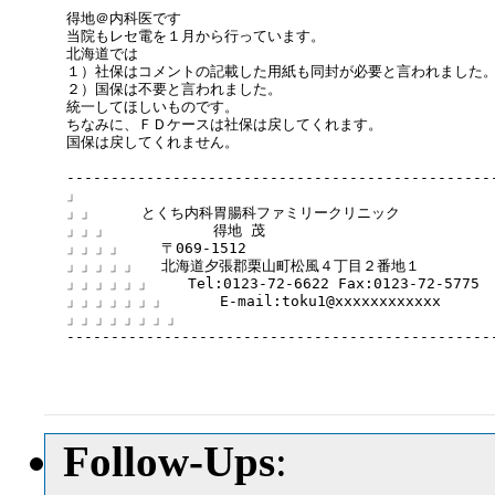
得地＠内科医です

当院もレセ電を１月から行っています。

北海道では

１）社保はコメントの記載した用紙も同封が必要と言われました。
２）国保は不要と言われました。

統一してほしいものです。

ちなみに、ＦＤケースは社保は戻してくれます。

国保は戻してくれません。

-------------------------------------------------
」  　　　　　　　　　　　　　　　　　　　　　　

」」  　　とくち内科胃腸科ファミリークリニック　　

」」」  　　　　　　得地 茂　　　　　　　　　　　　

」」」」 　　〒069-1512　　　　　　　　　　　　　

」」」」」 　北海道夕張郡栗山町松風４丁目２番地１    　　

」」」」」」    Tel:0123-72-6622 Fax:0123-72-5775

」」」」」」」      E-mail:toku1@xxxxxxxxxxxx　　　

」」」」」」」」　 　　　

-------------------------------------------------
Follow-Ups
: