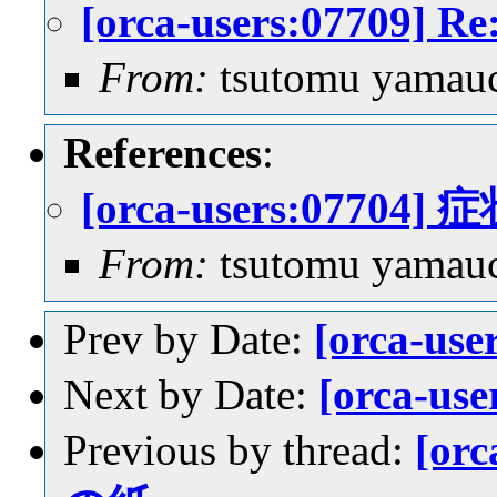
[orca-users:07709
From:
tsutomu yamau
References
:
[orca-users:0770
From:
tsutomu yamau
Prev by Date:
[orca-u
Next by Date:
[orca-u
Previous by thread:
[or