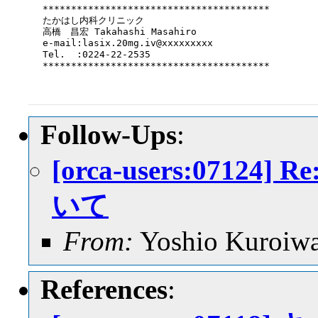
****************************************

たかはし内科クリニック

高橋　昌宏 Takahashi Masahiro

e-mail:lasix.20mg.iv@xxxxxxxxx

Tel.  :0224-22-2535

****************************************

Follow-Ups
:
[orca-users:071
いて
From:
Yoshio Kuroiw
References
: