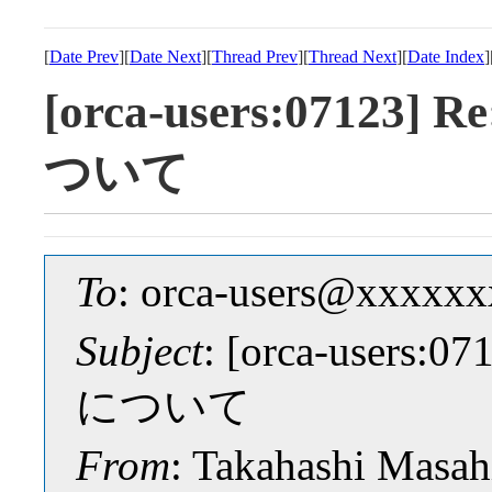
[
Date Prev
][
Date Next
][
Thread Prev
][
Thread Next
][
Date Index
]
[orca-users:071
ついて
To
: orca-users@xxxxx
Subject
: [orca-use
について
From
: Takahashi Masah