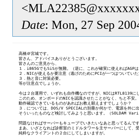
<MLA22385@xxxxxx
Date
: Mon, 27 Sep 200
高橋＠宮城です。

皆さん、アドバイスありがとうございます。

皆さんのご意見から、

１．i865GでもSiSが無難。（逆に、これが確実に使えればAGP
２．NICが使えるか要注意（逃げのためにPCIが一つはついていた
３．熱と音に対策必要。

等が注意点でしょうか。

今は２台運用で、いずれも自作機なのですが、NICはRTL8139に
このため、オンボードのNICを認識させたことがなく、ちと不安。

動作確認できているものがあればお教え願えますでしょうか？

３．については、DOS/V SPECIALの別冊か何かで、電源を外
そういったものなど検討してみようと思います。（SOLDAM Variu
問題なければサーバーもキューブでいきたいなあと思ってるんです
まあ、いざとなれば診察室のミドルタワーを主サーバーにして、受
純粋なクライアントの２台にしてしまいますが。
