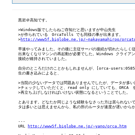
黒岩＠高知です。

>Windows版でしたらねご存知だと思いますが中山先生

>が作られている　OrcaTolls でも同様の事が出来ます。

>
http://www5f.biglobe.ne.jp/~nakayamahiroo/orcat
早速やってみました。その後に主従サーバの接続が切れたらしく従
出来なくなりマシンの再起動が必要でした。Windows クライアン
接続が維持されていました。

自分のところだけのことかもしれませんが、[orca-users:0585
生の書き込みによると、

>当院の少ないデータでは問題ありませんでしたが、データが多い施
>チェックしていただくと、read only にしていても、ORCA　を
>再立ち上げしなければいけない状態になるということでした。

とあります。どなたか同じような経験をなさった方は居られないで
タは多いとは思えませんから、私の所のルータが速度が遅いからか
---

URL 
http://www5f.biglobe.ne.jp/~yano/orca.htm