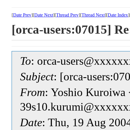
[
Date Prev
][
Date Next
][
Thread Prev
][
Thread Next
][
Date Index
]
[orca-users:0701
To
: orca-users@xxxxx
Subject
: [orca-user
From
: Yoshio Kuroiwa 
39s10.kurumi@xxxxxx
Date
: Thu, 19 Aug 200