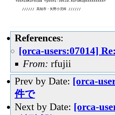
YoshioKuroiwa <yoshi-39s10.kurumi@xxxxxxxxx>

　　////// 高知市・矢野小児科 //////

References
:
[orca-users:0701
From:
rfujii
Prev by Date:
[orca-u
件で
Next by Date:
[orca-u