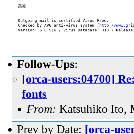
高瀬

---

Outgoing mail is certified Virus Free.

Checked by AVG anti-virus system (
http://www.gri
Version: 6.0.516 / Virus Database: 313 - Release 
Follow-Ups
:
[orca-users:04700] Re
fonts
From:
Katsuhiko Ito,
Prev by Date:
[orca-us