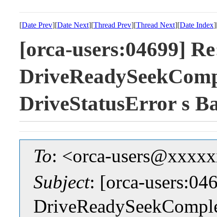
[
Date Prev
][
Date Next
][
Thread Prev
][
Thread Next
][
Date Index
]
[orca-users:04699] Re
DriveReadySeekComp
DriveStatusError s 
To
: <orca-users@xxxx
Subject
: [orca-users:04
DriveReadySeekComplet