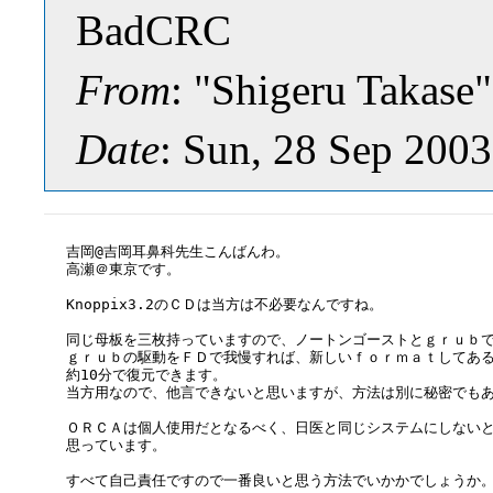
BadCRC
From
: "Shigeru Takas
Date
: Sun, 28 Sep 200
吉岡@吉岡耳鼻科先生こんばんわ。

高瀬＠東京です。

Knoppix3.2のＣＤは当方は不必要なんですね。

同じ母板を三枚持っていますので、ノートンゴーストとｇｒｕｂで
ｇｒｕｂの駆動をＦＤで我慢すれば、新しいｆｏｒｍａｔしてある
約10分で復元できます。

当方用なので、他言できないと思いますが、方法は別に秘密でもあ
ＯＲＣＡは個人使用だとなるべく、日医と同じシステムにしないと
思っています。

すべて自己責任ですので一番良いと思う方法でいかかでしょうか。