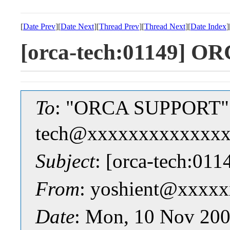
[
Date Prev
][
Date Next
][
Thread Prev
][
Thread Next
][
Date Index
]
[orca-tech:01149] 
To
: "ORCA SUPPORT" 
tech@xxxxxxxxxxxxx
Subject
: [orca-tech:0
From
: yoshient@xxxx
Date
: Mon, 10 Nov 200