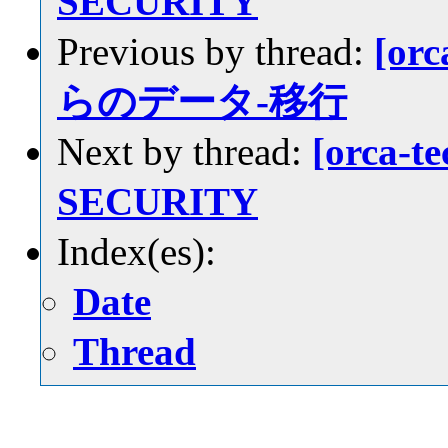
SECURITY
Previous by thread:
[or
らのデータ-移行
Next by thread:
[orca-t
SECURITY
Index(es):
Date
Thread