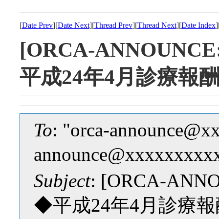
[
Date Prev
][
Date Next
][
Thread Prev
][
Thread Next
][
Date Index
]
[ORCA-ANNOUNC
平成24年4月診療報
To
: "orca-announce@x
announce@xxxxxxxxx
Subject
: [ORCA-AN
◆平成24年4月診療