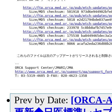
http://ftp.orca.med.or.jp/pub/etch-updates/p
       Size/MD5 checksum: 501918 973d6e944902bfe8
http://ftp.orca.med.or.jp/pub/etch-updates/p
       Size/MD5 checksum: 5018 e2d21794bde037ae49
http://ftp.orca.med.or.jp/pub/etch-updates/p
       Size/MD5 checksum: 233970 5c8bb8afb7457e94
http://ftp.orca.med.or.jp/pub/etch-updates/p
       Size/MD5 checksum: 175538 ba8449465dec3a1e
http://ftp.orca.med.or.jp/pub/etch-updates/p
       Size/MD5 checksum: 9866 acafa2eda236d08b20
 これらのファイルは次のアップデートがリリースされると削除され
--

http://www.orca.med.or.jp/support/qa/support_for

T: 03-5319-4605 D-FAX: 020-4623-1358

Prev by Date:
[ORCA-