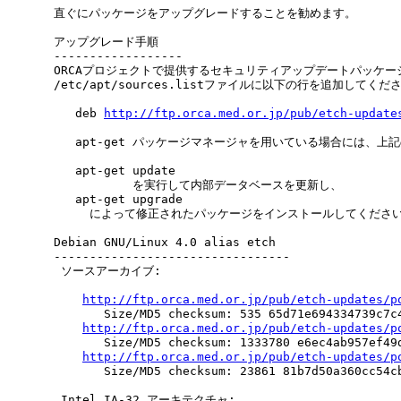
直ぐにパッケージをアップグレードすることを勧めます。

アップグレード手順

------------------

ORCAプロジェクトで提供するセキュリティアップデートパッケー
/etc/apt/sources.listファイルに以下の行を追加してくださ
   deb 
http://ftp.orca.med.or.jp/pub/etch-update
   apt-get パッケージマネージャを用いている場合には、上記の行
   apt-get update

           を実行して内部データベースを更新し、

   apt-get upgrade

     によって修正されたパッケージをインストールしてください
Debian GNU/Linux 4.0 alias etch

---------------------------------

 ソースアーカイブ:

http://ftp.orca.med.or.jp/pub/etch-updates/p
       Size/MD5 checksum: 535 65d71e694334739c7c4
http://ftp.orca.med.or.jp/pub/etch-updates/p
       Size/MD5 checksum: 1333780 e6ec4ab957ef49d
http://ftp.orca.med.or.jp/pub/etch-updates/p
       Size/MD5 checksum: 23861 81b7d50a360cc54cb
 Intel IA-32 アーキテクチャ:
