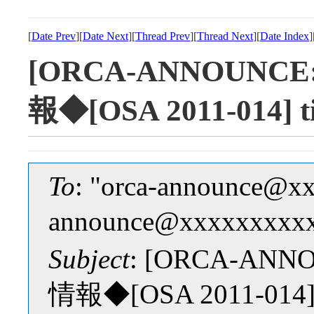
[
Date Prev
][
Date Next
][
Thread Prev
][
Thread Next
][
Date Index
]
[ORCA-ANNOUNC
報◆[OSA 2011-014] ti
To
: "orca-announce@x
announce@xxxxxxxxx
Subject
: [ORCA-AN
情報◆[OSA 2011-014] t