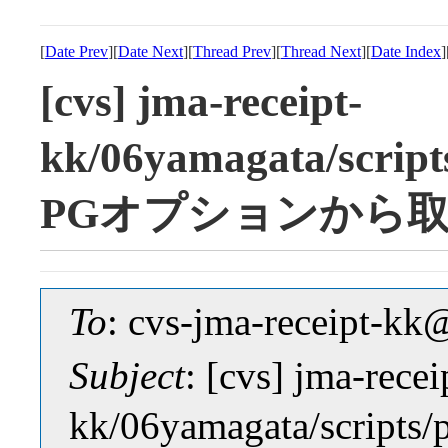
[
Date Prev
][
Date Next
][
Thread Prev
][
Thread Next
][
Date Index
]
[cvs] jma-receipt-
kk/06yamagata/scri
PGオプションから
To
: cvs-jma-receipt-
Subject
: [cvs] jma-recei
kk/06yamagata/scri