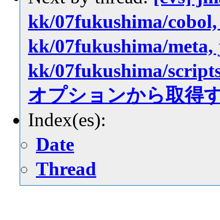
kk/07fukushima/cobol, 
kk/07fukushima/meta, 
kk/07fukushima/scr
オプションから取得
Index(es):
Date
Thread