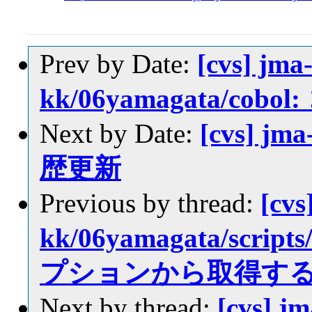
Prev by Date:
[cvs] jma-
kk/06yamagata/co
Next by Date:
[cvs] jm
歴更新
Previous by thread:
[cvs
kk/06yamagata/scri
プションから取得す
Next by thread:
[cvs] jm