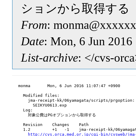
ションから取得する
From
: monma@xxxxxx
Date
: Mon, 6 Jun 2016
List-archive
: </cvs-orc
monma       Mon, 6 Jun 2016 11:07:47 +0900

  Modified files:

    jma-receipt-kk/06yamagata/scripts/prgoption:

      SEIKYU0613.exp

  Log:

    対象公費はPGオプションから取得する

  Revision    Changes    Path

  1.2         +1   -1    jma-receipt-kk/06yamagat
http://cvs.orca.med.or.jp/cgi-bin/cvsweb/jma